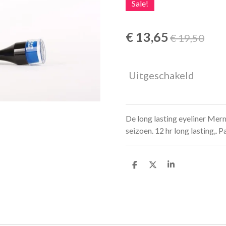
Sale!
€ 13,65
€ 19,50
Uitgeschakeld
De long lasting eyeliner Mer
seizoen. 12 hr long lasting,. 
D
D
S
e
e
h
l
e
a
e
l
r
n
e