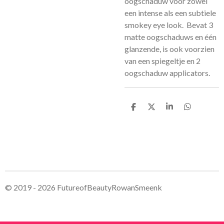
oogschaduw voor zowel
een intense als een subtiele
smokey eye look. Bevat 3
matte oogschaduws en één
glanzende, is ook voorzien
van een spiegeltje en 2
oogschaduw applicators.
D
D
S
D
e
e
h
e
l
e
a
l
e
l
r
e
n
e
n
© 2019 - 2026 FutureofBeautyRowanSmeenk