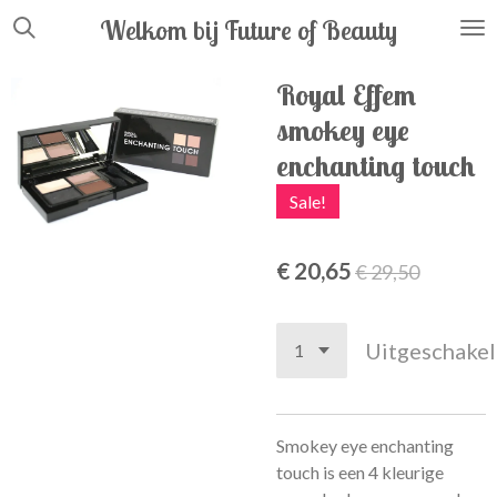
Ga
Welkom bij Future
of
Beauty
direct
naar
Royal Effem
de
smokey eye
hoofdinhoud
enchanting touch
Sale!
€ 20,65
€ 29,50
Uitgeschake
Smokey eye enchanting
touch is een 4 kleurige