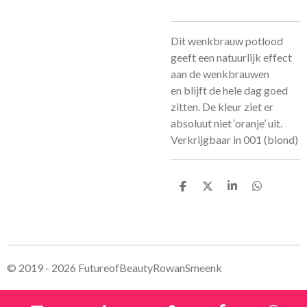
Dit wenkbrauw potlood
geeft een natuurlijk effect
aan de wenkbrauwen
en blijft de hele dag goed
zitten. De kleur ziet er
absoluut niet ‘oranje’ uit.
Verkrijgbaar in 001 (blond)
D
D
S
D
e
e
h
e
l
e
a
l
e
l
r
e
n
e
n
© 2019 - 2026 FutureofBeautyRowanSmeenk