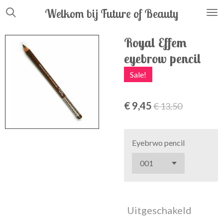
Ga
Welkom bij Future
of
Beauty
direct
naar
Royal Effem
de
eyebrow pencil
hoofdinhoud
Sale!
€ 9,45
€ 13,50
Eyebrwo pencil
Uitgeschakeld