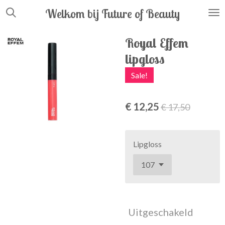
Ga
Welkom bij Future
of
Beauty
direct
naar
Royal Effem
de
lipgloss
hoofdinhoud
Sale!
€ 12,25
€ 17,50
Lipgloss
Uitgeschakeld