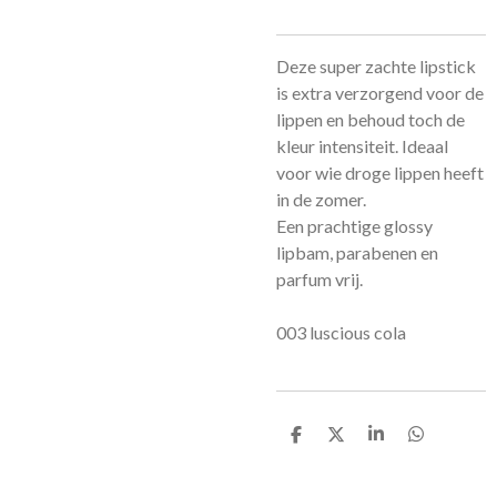
Deze super zachte lipstick
is extra verzorgend voor de
lippen en behoud toch de
kleur intensiteit. Ideaal
voor wie droge lippen heeft
in de zomer.
Een prachtige glossy
lipbam, parabenen en
parfum vrij.
003 luscious cola
D
D
S
D
e
e
h
e
l
e
a
l
e
l
r
e