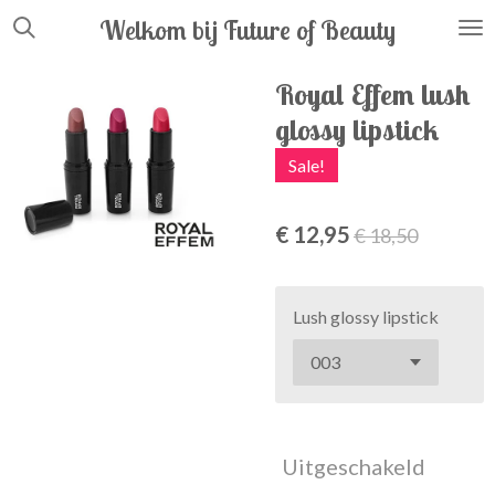
Ga
Welkom bij Future
of
Beauty
direct
naar
Royal Effem lush
de
glossy lipstick
hoofdinhoud
Sale!
€ 12,95
€ 18,50
Lush glossy lipstick
Uitgeschakeld