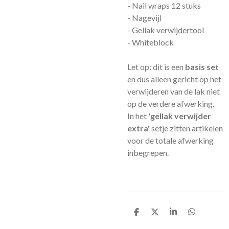
- Nail wraps 12 stuks
- Nagevijl
- Gellak verwijdertool
- Whiteblock
Let op: dit is een
basis set
en dus alleen gericht op het
verwijderen van de lak niet
op de verdere afwerking.
In het
'gellak verwijder
extra'
setje zitten artikelen
voor de totale afwerking
inbegrepen.
D
D
S
D
e
e
h
e