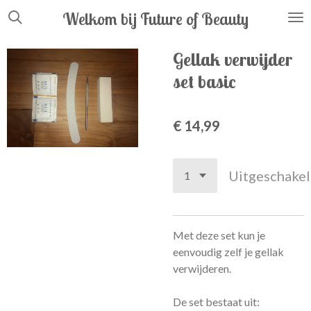
Ga
Welkom bij Future
of
Beauty
direct
naar
Gellak verwijder
de
set basic
hoofdinhoud
€ 14,99
Uitgeschake
Met deze set kun je
eenvoudig zelf je gellak
verwijderen.
De set bestaat uit: